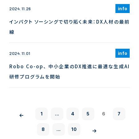
info
2024.11.26
インパクト ソーシングで切り拓く未来：DX人材の最前
線
info
2024.11.01
Robo Co-op、 中小企業のDX推進に最適な生成AI
研修プログラムを開始
1
...
4
5
6
7
8
...
10