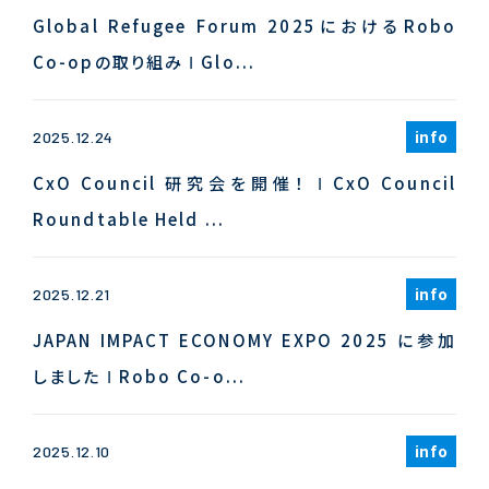
Global Refugee Forum 2025におけるRobo
Co-opの取り組み Ι Glo...
info
2025.12.24
CxO Council 研究会を開催！ Ι CxO Council
Roundtable Held ...
info
2025.12.21
JAPAN IMPACT ECONOMY EXPO 2025 に参加
しました Ι Robo Co-o...
info
2025.12.10