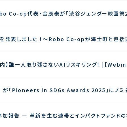
obo Co-op代表・金辰泰が「渋谷ジェンダー映画祭
を発表しました ！～Robo Co-opが海士町と包
誰一人取り残さないAIリスキリング！ |【Webinar In
p が「Pioneers in SDGs Awards 2025」にノ
5参加報告 ― 革新を生む連帯とインパクトファンドの挑戦 |