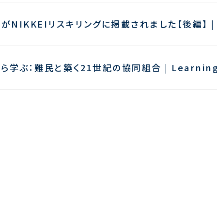
opがNIKKEIリスキリングに掲載されました【後編】 | Ro
学ぶ：難民と築く21世紀の協同組合 | Learning fr
、NIKKEIリスキリングに掲載 | Robo Co-op Feat
Co-opの包括的パートナーシップ！ | A Broad Par
で審査員を務めました | Served as a Judge at H