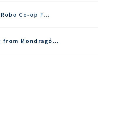
bo Co-op F...
om Mondragó...
ured ...
tnership ...
PAIR ...